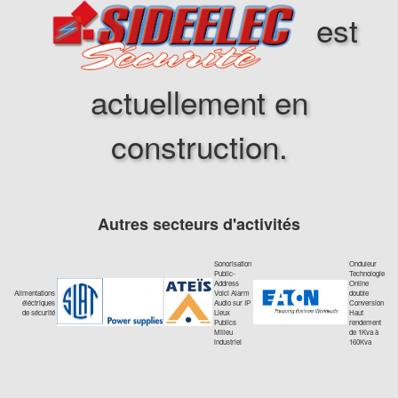
est
actuellement en
construction.
Autres secteurs d'activités
Sonorisation
Onduleur
Public-
Technologie
Address
Online
Alimentations
Voici Alarm
double
éléctriques
Audio sur IP
Conversion
de sécurité
Lieux
Haut
Publics
rendement
Milieu
de 1Kva à
industriel
160Kva