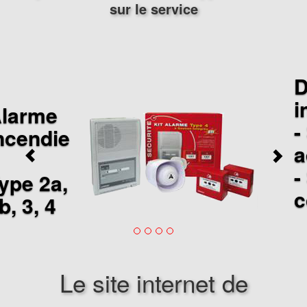
sur le service
Détection
incendie :
- Système
adressabl
- Système
convention
Le site internet de